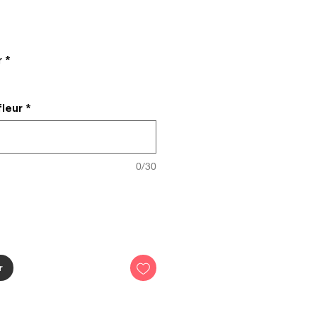
r
*
fleur
*
0/30
r