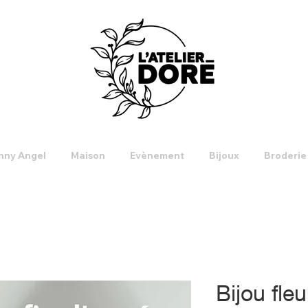
nny Angel
Maison
Evènement
Bijoux
Broderie
Bijou fle