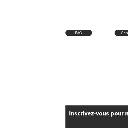
FAQ
Con
Livraison / Retrait Atelier
CGV
Moyens de paiement
​Inscrivez-vous pour