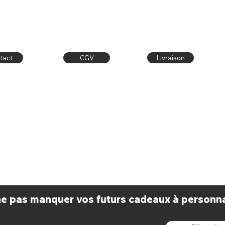
tact
CGV
Livraison
Contact
Publiez sur
latelier.dore@outlook.fr
Facebook & Instagram
Facebook:
l'atelier doré
avec le #latelierdore
 ne pas manquer vos futurs cadeaux à personnal