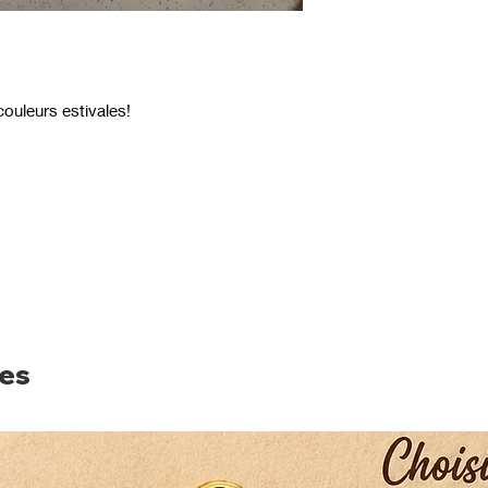
 couleurs estivales!
res