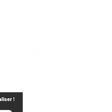
iser !