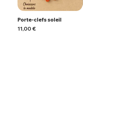
Porte-clefs soleil
Magnet Polaroïd
Prix
Prix
11,00 €
10,00 €