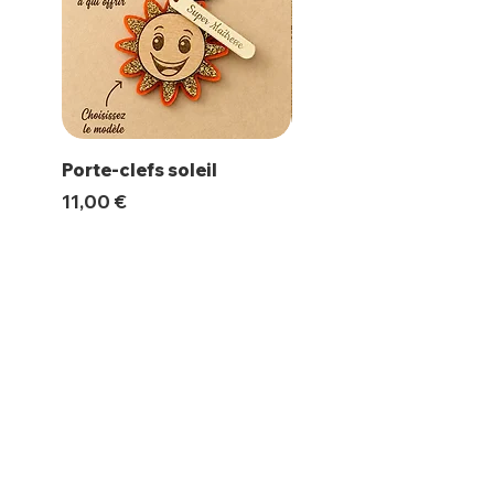
Porte-clefs soleil
Magnet Polaroïd
Prix
Prix
11,00 €
10,00 €