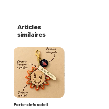
Articles
similaires
Porte-clefs soleil
Magnet Polaroïd