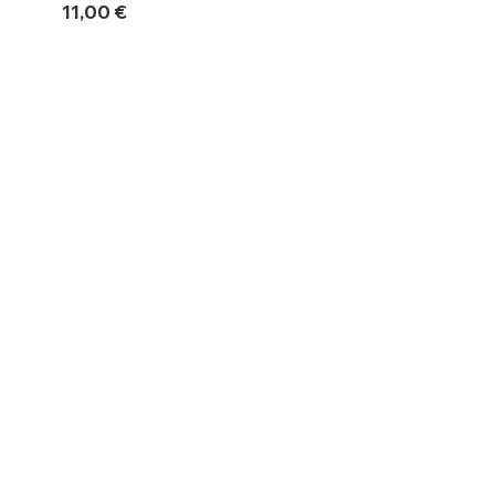
Prix
Prix
11,00 €
10,00 €