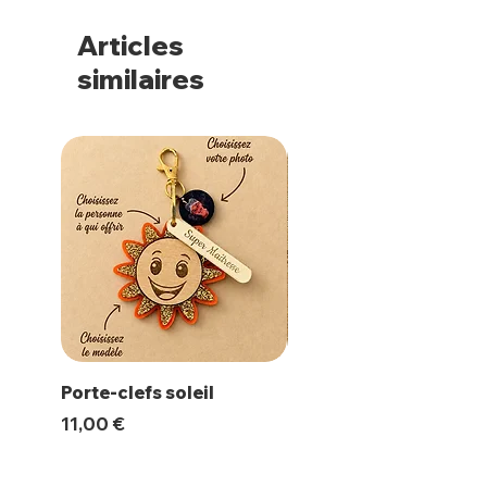
Articles
similaires
Porte-clefs soleil
Magnet Polaroïd
Prix
Prix
11,00 €
10,00 €