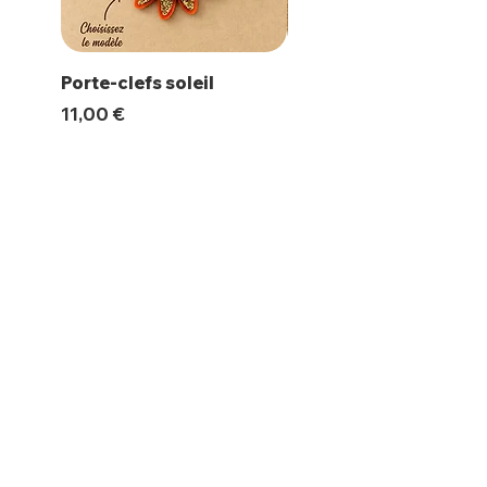
Porte-clefs soleil
Magnet Polaroïd
Prix
Prix
11,00 €
10,00 €