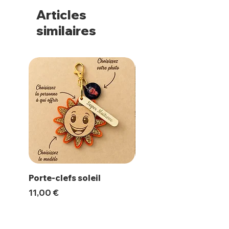
Articles
similaires
Porte-clefs soleil
Magnet Polaroïd
Prix
Prix
11,00 €
10,00 €