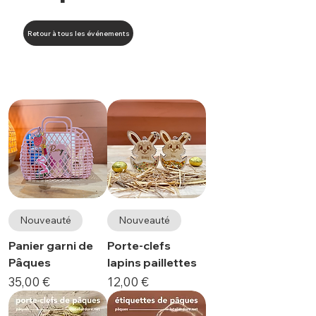
Retour à tous les événements
Nouveauté
Nouveauté
Panier garni de
Porte-clefs
Pâques
lapins paillettes
Prix
Prix
35,00 €
12,00 €