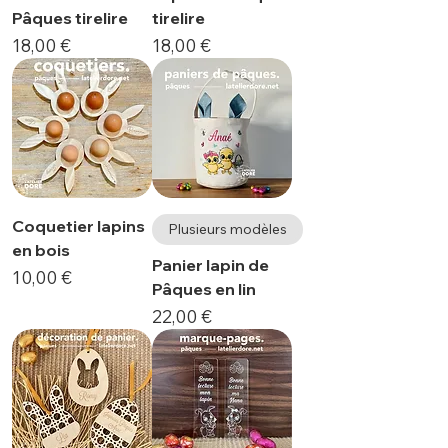
Pâques tirelire
tirelire
Prix
Prix
18,00 €
18,00 €
Coquetier lapins
Plusieurs modèles
en bois
Panier lapin de
Prix
10,00 €
Pâques en lin
Prix
22,00 €