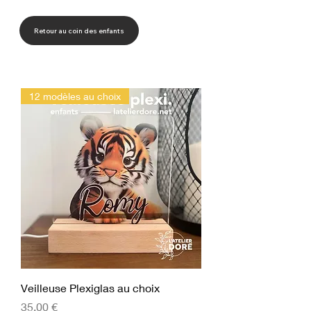
Retour au coin des enfants
12 modèles au choix
Veilleuse Plexiglas au choix
Prix
35,00 €