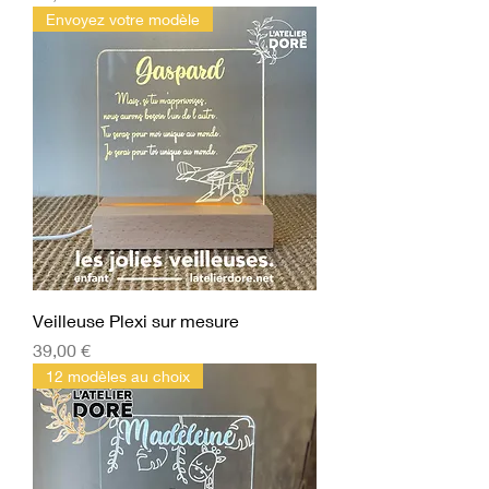
Envoyez votre modèle
Veilleuse Plexi sur mesure
Prix
39,00 €
12 modèles au choix