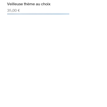
Veilleuse thème au choix
Prix
35,00 €
Veilleuse Petite Lapine
Prix
29,00 €