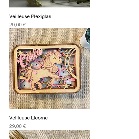
Veilleuse Plexiglas
Prix
29,00 €
Veilleuse Licorne
Prix
29,00 €