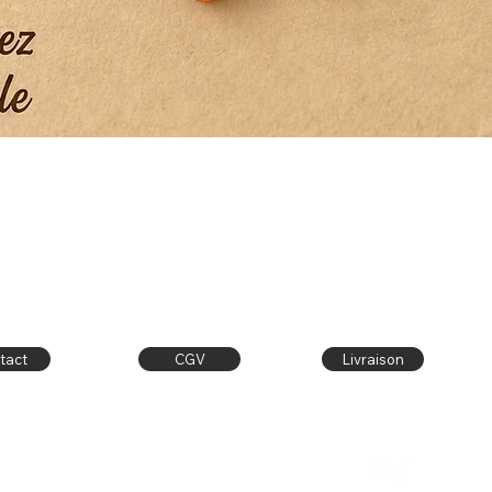
Aperçu rapide
tact
CGV
Livraison
Contact
Publiez sur