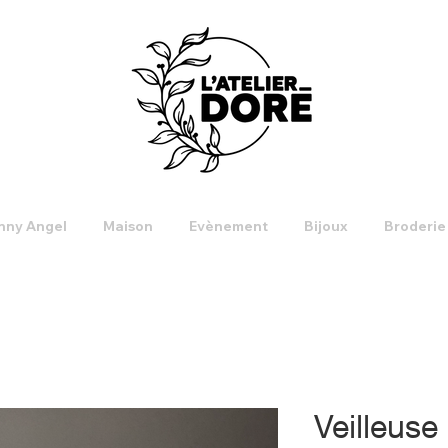
nny Angel
Maison
Evènement
Bijoux
Broderie
Veilleuse