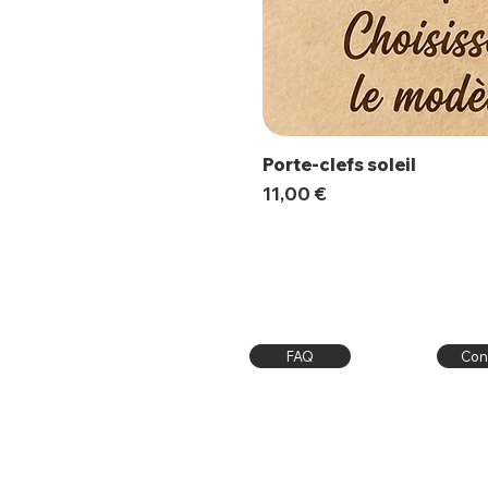
Porte-clefs soleil
Prix
11,00 €
FAQ
Con
Livraison / Retrait Atelier