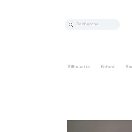
Silhouette
Enfant
So