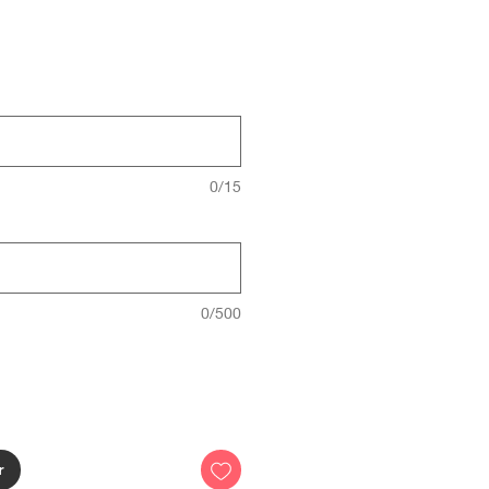
0/15
0/500
r