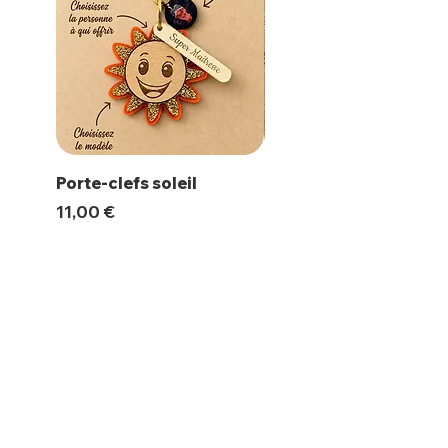
Porte-clefs soleil
Magnet Polaroïd
Prix
Prix
11,00 €
10,00 €