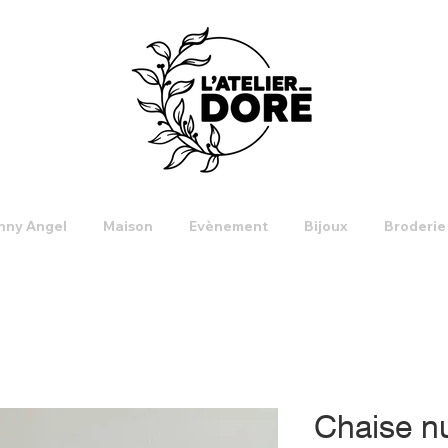
nny Angel
Maison
Evènement
Bijoux
Broderie
Chaise n