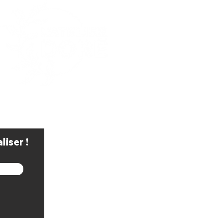
iser !