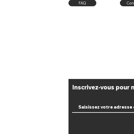
FAQ
Con
Livraison / Retrait Atelier
CGV
Moyens de paiement
​Inscrivez-vous pour