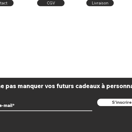
tact
CGV
Livraison
Contact
Publiez sur
latelier.dore@outlook.fr
Facebook & Instagram
Facebook:
l'atelier doré
avec le #latelierdore
 ne pas manquer vos futurs cadeaux à personnal
S'inscrire