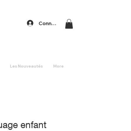
Connexion
Les Nouveautés
More
uage enfant