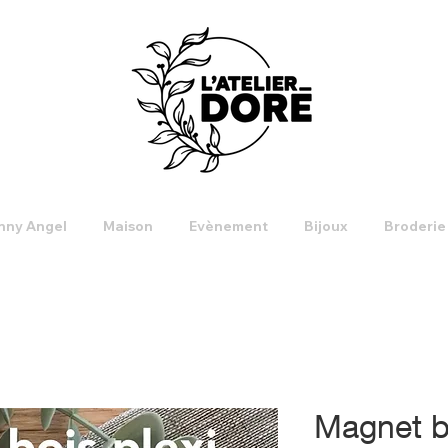
nny Angel
Maison
Evènement
Bijoux
Broderie
Magnet bo