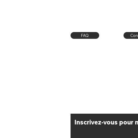
FAQ
Con
Livraison / Retrait Atelier
CGV
Moyens de paiement
​Inscrivez-vous pour