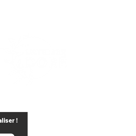
iser !