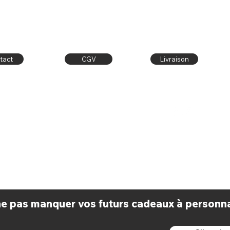
tact
CGV
Livraison
Contact
Publiez sur
latelier.dore@outlook.fr
Facebook & Instagram
Facebook:
l'atelier doré
avec le #latelierdore
 ne pas manquer vos futurs cadeaux à personnal