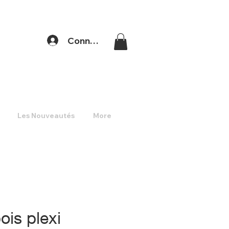
Connexion
Les Nouveautés
More
is plexi