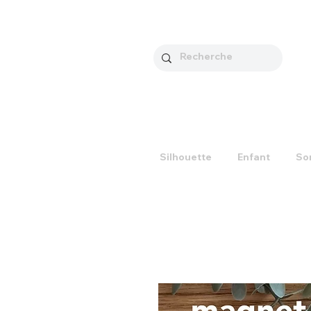
Silhouette
Enfant
So