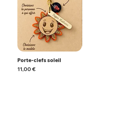
Porte-clefs soleil
Magnet Polaroïd
Prix
Prix
11,00 €
10,00 €