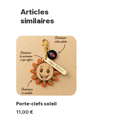
Articles
similaires
Porte-clefs soleil
Magnet Polaroïd
Prix
Prix
11,00 €
10,00 €