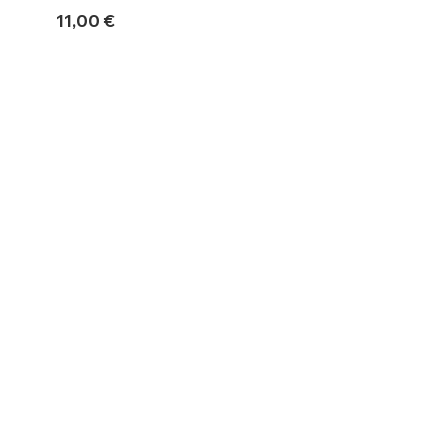
Prix
Prix
11,00 €
10,00 €