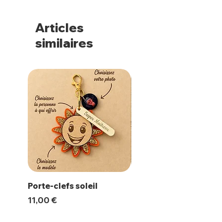
Articles
similaires
Porte-clefs soleil
Magnet Polaroïd
Prix
Prix
11,00 €
10,00 €