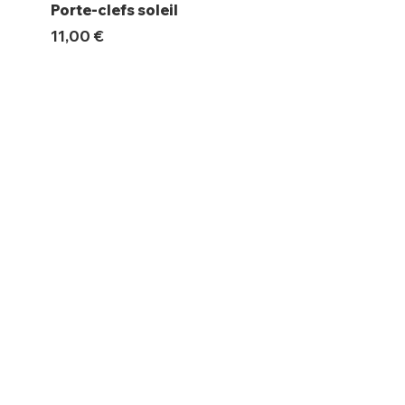
Porte-clefs soleil
Magnet Polaroïd
Prix
Prix
11,00 €
10,00 €