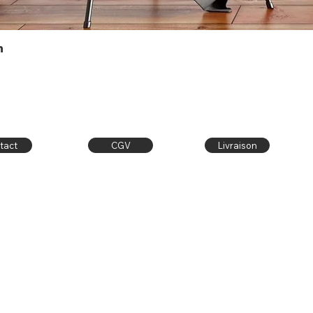
h
Aperçu rapide
tact
CGV
Livraison
Contact
Publiez sur
latelier.dore@outlook.fr
Facebook & Instagram
Facebook:
l'atelier doré
avec le #latelierdore