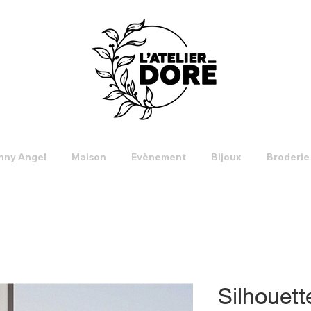
nny Angel
Maison
Evènement
Bijoux
Broderie
Silhouett