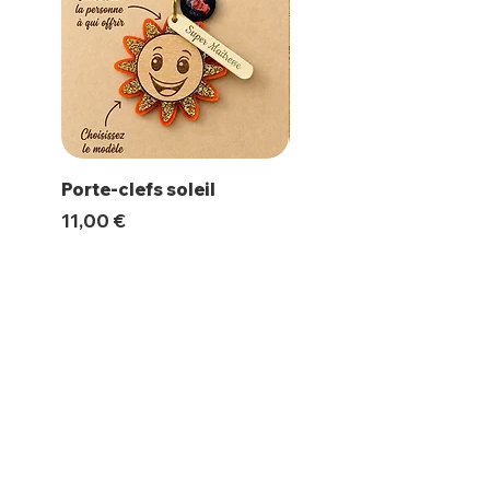
Porte-clefs soleil
Magnet Polaroïd
Prix
Prix
11,00 €
10,00 €