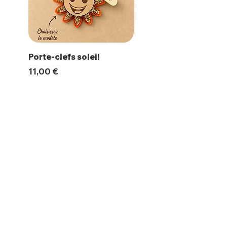
Porte-clefs soleil
Magnet Polaroïd
Prix
Prix
11,00 €
10,00 €