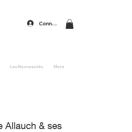
Connexion
Les Nouveautés
More
e Allauch & ses