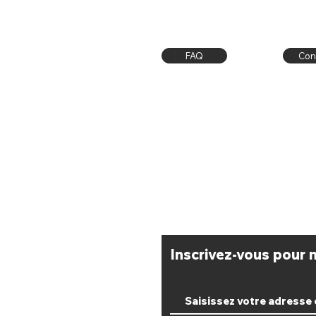
FAQ
Con
Livraison / Retrait Atelier
CGV
Moyens de paiement
​Inscrivez-vous pour