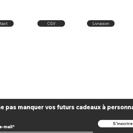
tact
CGV
Livraison
Contact
Publiez sur
latelier.dore@outlook.fr
Facebook & Instagram
Facebook:
l'atelier doré
avec le #latelierdore
 ne pas manquer vos futurs cadeaux à personnal
S'inscrire