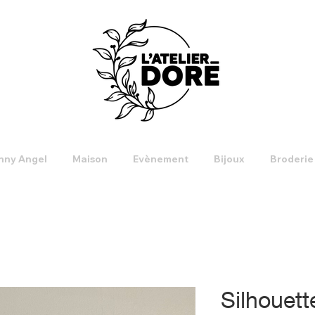
nny Angel
Maison
Evènement
Bijoux
Broderie
Silhouett