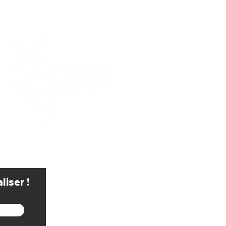
iser !